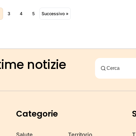
3
4
5
Successivo »
time notizie
Categorie
S
Salute
Territorio
T