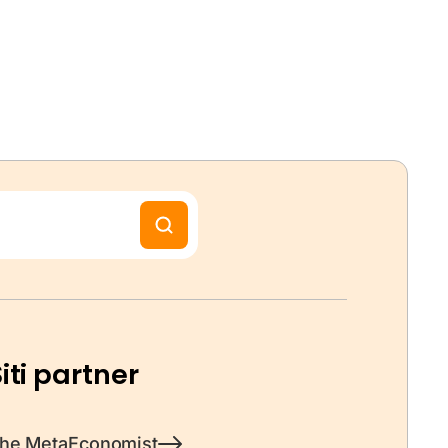
iti partner
he MetaEconomist