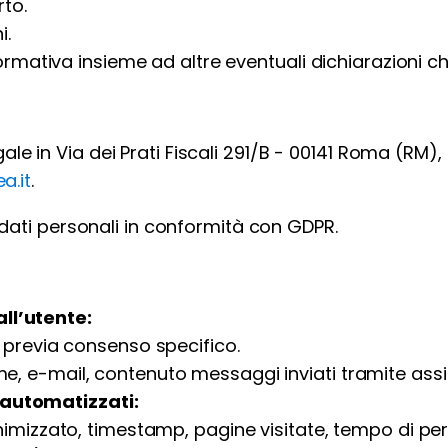
rto.
i.
rmativa insieme ad altre eventuali dichiarazioni c
legale in Via dei Prati Fiscali 291/B - 00141 Roma (RM
a.it
.
dati personali in conformità con GDPR.
all’utente:
l previa consenso specifico.
e, e-mail, contenuto messaggi inviati tramite assi
i automatizzati:
nonimizzato, timestamp, pagine visitate, tempo di