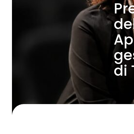
Pr
de
Apr
ge
di