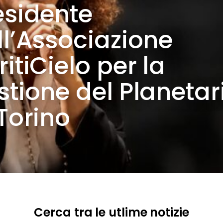
esidente
ll’Associazione
itiCielo per la
stione del Planetar
 Torino
Cerca tra le utlime notizie