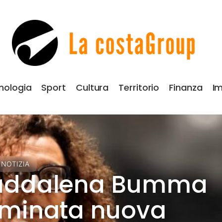
nologia
Sport
Cultura
Territorio
Finanza
Im
 NOTIZIA
ddalena Bumma
minata nuova