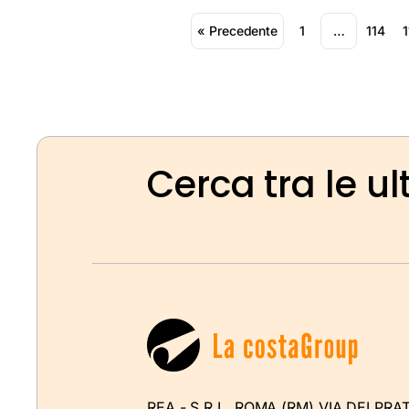
« Precedente
1
…
114
1
Cerca tra le ul
REA - S.R.L. ROMA (RM) VIA DEI PRAT