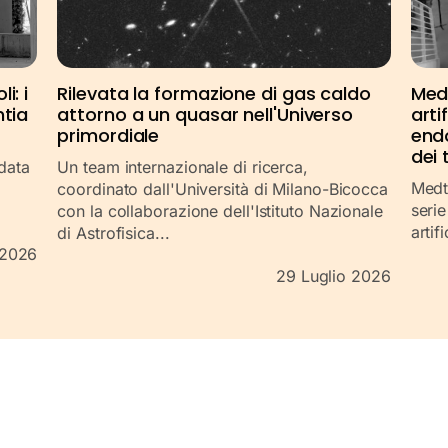
i: i
Rilevata la formazione di gas caldo
Medt
ntia
attorno a un quasar nell'Universo
arti
primordiale
end
dei 
ndata
Un team internazionale di ricerca,
Medtr
coordinato dall'Università di Milano-Bicocca
serie
con la collaborazione dell'Istituto Nazionale
artif
di Astrofisica...
 2026
29 Luglio 2026