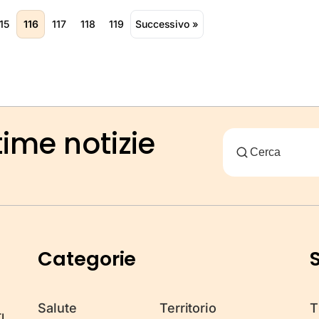
15
116
117
118
119
Successivo »
time notizie
Categorie
S
Salute
Territorio
T
I