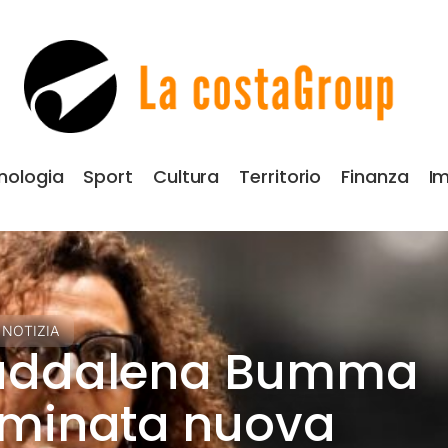
nologia
Sport
Cultura
Territorio
Finanza
Im
 NOTIZIA
ddalena Bumma
minata nuova