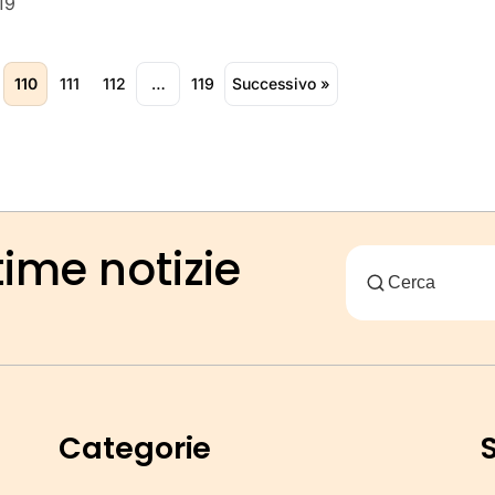
19
110
111
112
…
119
Successivo »
time notizie
Categorie
S