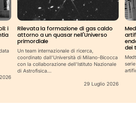
i: i
Rilevata la formazione di gas caldo
Medt
ntia
attorno a un quasar nell'Universo
arti
primordiale
end
dei 
ndata
Un team internazionale di ricerca,
Medtr
coordinato dall'Università di Milano-Bicocca
serie
con la collaborazione dell'Istituto Nazionale
artif
di Astrofisica...
 2026
29 Luglio 2026