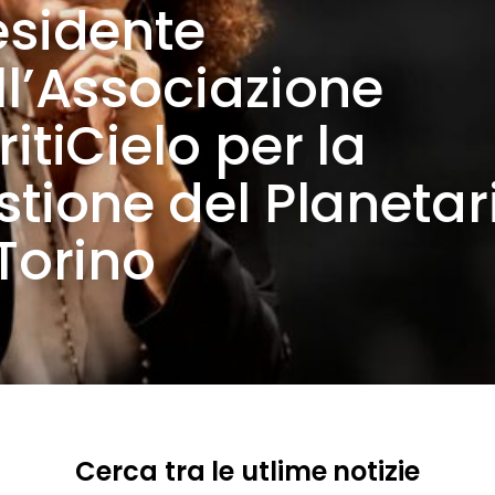
esidente
ll’Associazione
itiCielo per la
stione del Planetar
 Torino
Cerca tra le utlime notizie