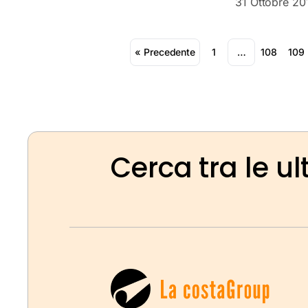
31 Ottobre 20
« Precedente
1
…
108
109
Cerca tra le ul