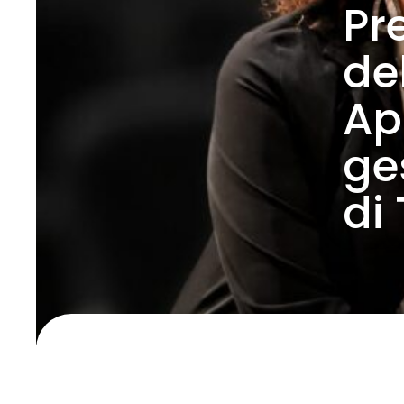
Pr
de
Apr
ge
di