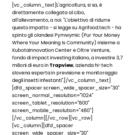
[vc_column_text]L'agricoltura, si sa, è
direttamente collegata al cibo,
all'allevamento, a noi. "L'obiettivo di ridurre
questo impatto - si legge su Agrifood.tech - ha
spinto gli olandesi Pymwymic (Pur Your Money
Where Your Meaning Is Community) insieme a
KubotaInnovation Center e Oltre Venture,
fondo di impact investing italiano, a investire 3,7
milioni di euro in
Trapview
, azienda hi-tech
slovena esperta in previsione e monitoraggio
degli insetti infestanti".[/vc_column_text]
[dfd_spacer screen_wide_spacer_size="30"
screen_normal_resolution="1024"
screen_tablet_resolution="800"
screen_mobile_resolution="480"]
[/vc_column][/vc_row][vc_row]
[vc_column][dfd_spacer
screen_wide_spacer_size="30"