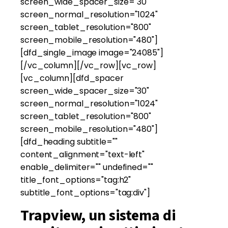
screen_wide_spacer_size="30"
screen_normal_resolution="1024"
screen_tablet_resolution="800"
screen_mobile_resolution="480"]
[dfd_single_image image="24085"]
[/vc_column][/vc_row][vc_row]
[vc_column][dfd_spacer
screen_wide_spacer_size="30"
screen_normal_resolution="1024"
screen_tablet_resolution="800"
screen_mobile_resolution="480"]
[dfd_heading subtitle=""
content_alignment="text-left"
enable_delimiter="" undefined=""
title_font_options="tag:h2"
subtitle_font_options="tag:div"]
Trapview, un sistema di