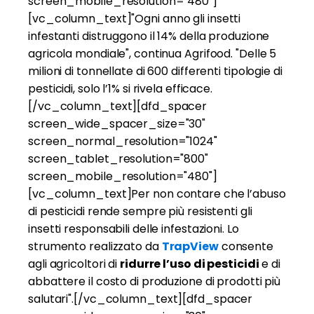
screen_mobile_resolution="480"]
[vc_column_text]
"Ogni anno gli insetti
infestanti distruggono il 14% della produzione
agricola mondiale", continua Agrifood. "Delle 5
milioni di tonnellate di 600 differenti tipologie di
pesticidi, solo l’1% si rivela efficace.
[/vc_column_text][dfd_spacer
screen_wide_spacer_size="30"
screen_normal_resolution="1024"
screen_tablet_resolution="800"
screen_mobile_resolution="480"]
[vc_column_text]
Per non contare che l’abuso
di pesticidi rende sempre più resistenti gli
insetti responsabili delle infestazioni. Lo
strumento realizzato da
TrapView
consente
agli agricoltori di
ridurre l’uso di pesticidi
e di
abbattere il costo di produzione di prodotti più
salutari".
[/vc_column_text][dfd_spacer