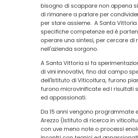
bisogno di scappare non appena si c
di rimanere a parlare per condivi
per stare assieme. A Santa Vittoria 
specifiche competenze ed è partend
operare una sintesi, per cercare di r
nell'azienda sorgono.
A Santa Vittoria si fa sperimentazi
di vini innovativi, fino dal campo sp
dell'Istituto di Viticoltura, furono p
furono microvinificate ed i risultati
ed appassionati.
Da 15 anni vengono programmate e 
Arezzo (Istituto di ricerca in viticol
con uve meno note o processi enolo
incontri con tecnici ed appassionati 