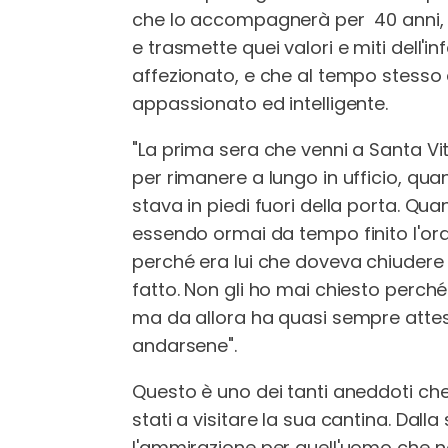
che lo accompagnerà per 40 anni, si
e trasmette quei valori e miti dell'
affezionato, e che al tempo stesso
appassionato ed intelligente.
"La prima sera che venni a Santa Vit
per rimanere a lungo in ufficio, q
stava in piedi fuori della porta. Q
essendo ormai da tempo finito l'orar
perché era lui che doveva chiudere 
fatto. Non gli ho mai chiesto perch
ma da allora ha quasi sempre atteso
andarsene".
Questo è uno dei tanti aneddoti c
stati a visitare la sua cantina. Dall
l'ammirazione per quell'uomo che n