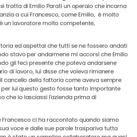
 tratta di Emilio Parati un operaio che incarna
infanzia a cui Francesco, come Emilio, è molto
 è un lavoratore molto competente,
toria ed aspettai che tutti se ne fossero andati
uando stavo per andarmene mi accorsi che Emilio
uando gli feci presente che poteva andarsene
io di lavoro, lui disse che voleva rimanere
il cancello della fattoria come aveva sempre
é per lui questo gesto fosse tanto importante
 che io lasciassi l'azienda prima di
he Francesco ci ha raccontato quando siamo
a sua voce e dalle sue parole traspariva tutta
on è stato un semplice collaboratore ma quasi