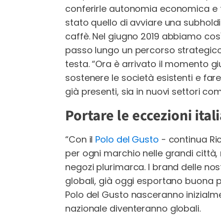
conferirle autonomia economica e fin
stato quello di avviare una subhold
caffè. Nel giugno 2019 abbiamo così 
passo lungo un percorso strategico 
testa. “Ora è arrivato il momento gi
sostenere le società esistenti e far
già presenti, sia in nuovi settori co
Portare le eccezioni ita
“Con il
Polo del Gusto
- continua Ri
per ogni marchio nelle grandi città, 
negozi plurimarca. I brand delle no
globali, già oggi esportano buona pa
Polo del Gusto nasceranno inizialmen
nazionale diventeranno globali.