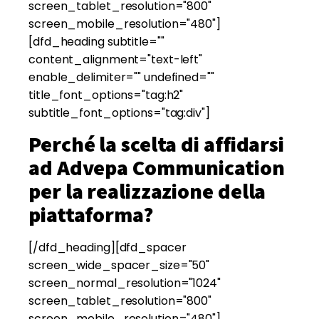
screen_tablet_resolution="800"
screen_mobile_resolution="480"]
[dfd_heading subtitle=""
content_alignment="text-left"
enable_delimiter="" undefined=""
title_font_options="tag:h2"
subtitle_font_options="tag:div"]
Perché la scelta di affidarsi
ad Advepa Communication
per la realizzazione della
piattaforma?
[/dfd_heading][dfd_spacer
screen_wide_spacer_size="50"
screen_normal_resolution="1024"
screen_tablet_resolution="800"
screen_mobile_resolution="480"]