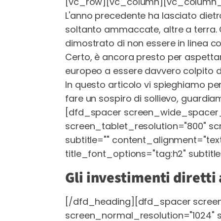
[vc_row][vc_column][vc_column_
L'anno precedente ha lasciato diet
soltanto ammaccate, altre a terra. 
dimostrato di non essere in linea con
Certo, è ancora presto per aspetta
europeo a essere davvero colpito d
In questo articolo vi spieghiamo per
fare un sospiro di sollievo, guardia
[dfd_spacer screen_wide_spacer_
screen_tablet_resolution="800" s
subtitle="" content_alignment="text
title_font_options="tag:h2" subtitl
Gli investimenti diretti 
[/dfd_heading][dfd_spacer scree
screen_normal_resolution="1024" 