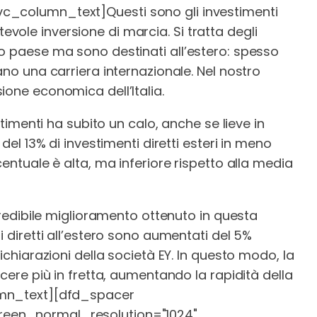
[vc_column_text]
Questi sono gli investimenti
ole inversione di marcia. Si tratta degli
o paese ma sono destinati all’estero: spesso
ano una carriera internazionale. Nel nostro
ione economica dell’Italia.
stimenti ha subito un calo, anche se lieve in
 del 13% di investimenti diretti esteri in meno
centuale è alta, ma inferiore rispetto alla media
ncredibile miglioramento ottenuto in questa
i diretti all’estero sono aumentati del 5%
ichiarazioni della società EY. In questo modo, la
scere più in fretta, aumentando la rapidità della
mn_text][dfd_spacer
reen_normal_resolution="1024"