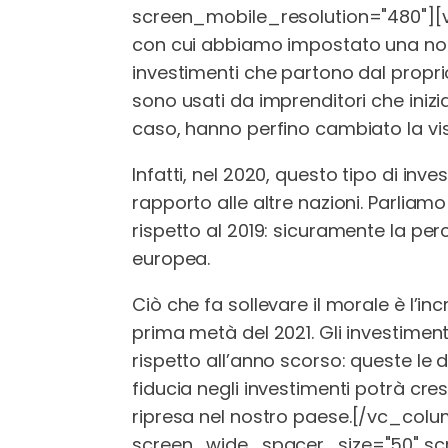
screen_mobile_resolution="480"]
con cui abbiamo impostato una notev
investimenti che partono dal propri
sono usati da imprenditori che inizi
caso, hanno perfino cambiato la vis
Infatti, nel 2020, questo tipo di inve
rapporto alle altre nazioni. Parliamo
rispetto al 2019: sicuramente la per
europea.
Ciò che fa sollevare il morale è l’i
prima metà del 2021. Gli investiment
rispetto all’anno scorso: queste le d
fiducia negli investimenti potrà cre
ripresa nel nostro paese.
[/vc_colu
screen_wide_spacer_size="50" sc