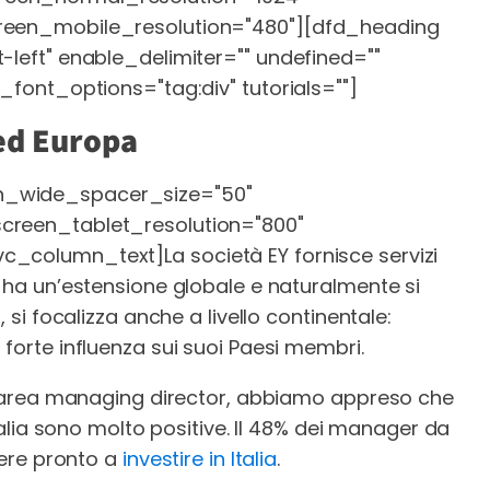
creen_mobile_resolution="480"][dfd_heading
-left" enable_delimiter="" undefined=""
e_font_options="tag:div" tutorials=""]
 ed Europa
n_wide_spacer_size="50"
screen_tablet_resolution="800"
[vc_column_text]
La società EY fornisce servizi
, ha un’estensione globale e naturalmente si
, si focalizza anche a livello continentale:
forte influenza sui suoi Paesi membri.
d, area managing director, abbiamo appreso che
talia sono molto positive. Il 48% dei manager da
ssere pronto a
investire in Italia
.