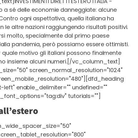
text]
INVESTIMENTI DIRETTI ESTERO ITALIA -
ro a sé delle economie danneggiate: alcune
Contro ogni aspettativa, quella italiana ha
 le altre nazioni raggiungendo risultati positivi.
rsi molto, specialmente dal primo paese
alla pandemia, però possiamo essere ottimisti.
 quale motivo gli italiani possono finalmente
mo insieme alcuni numeri.
[/vc_column_text]
size="50" screen_normal_resolution="1024"
creen_mobile_resolution="480"][dfd_heading
-left" enable_delimiter="" undefined=""
e_font_options="tag:div" tutorials=""]
all’estero
n_wide_spacer_size="50"
screen_tablet_resolution="800"