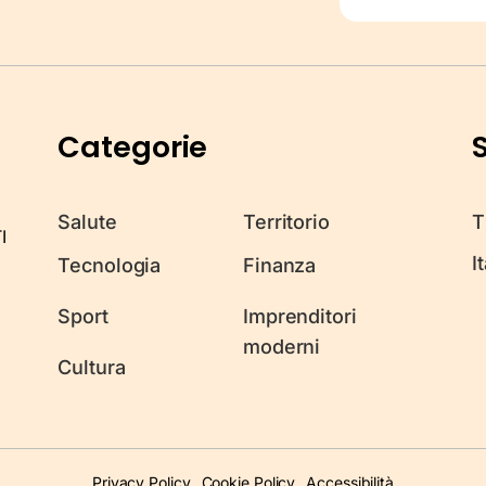
Categorie
S
Salute
Territorio
T
I
I
Tecnologia
Finanza
Sport
Imprenditori
moderni
Cultura
Privacy Policy
Cookie Policy
Accessibilità