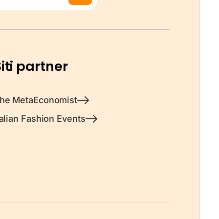
iti partner
he MetaEconomist
talian Fashion Events