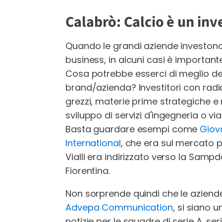
Calabrò: Calcio è un in
Quando le grandi aziende investono
business, in alcuni casi è importante
Cosa potrebbe esserci di meglio del
brand/azienda? Investitori con radi
grezzi, materie prime strategiche e 
sviluppo di servizi d'ingegneria o vi
Basta guardare esempi come
Giov
International
, che era sul mercato p
Vialli era indirizzato verso la Sam
Fiorentina.
Non sorprende quindi che le aziende
Advepa Communication
, si siano 
notizie per le squadre di serie A, ser